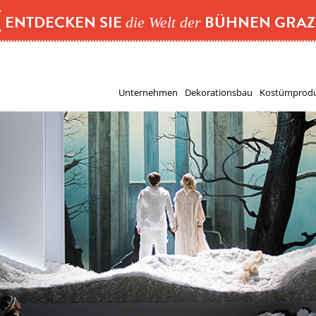
[
ENTDECKEN SIE
BÜHNEN GRA
die Welt der
Unternehmen
Dekorationsbau
Kostümprodu