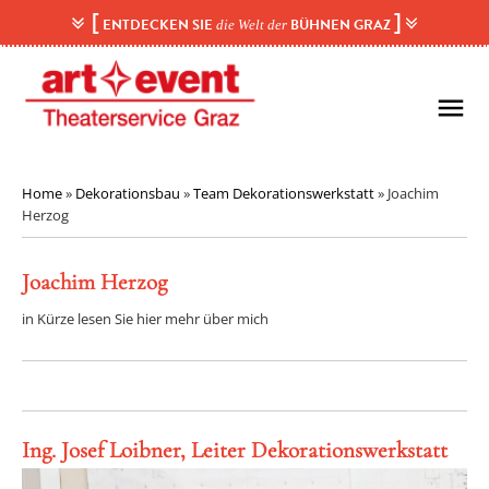
Skip
[
]
ENTDECKEN SIE
BÜHNEN GRAZ
die Welt der
to
content
menu
Home
»
Dekorationsbau
»
Team Dekorationswerkstatt
»
Joachim
Herzog
Joachim Herzog
in Kürze lesen Sie hier mehr über mich
Ing. Josef Loibner, Leiter Dekorationswerkstatt